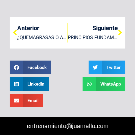
Ant
Sigu
Anterior
Siguiente
¿QUEMAGRASAS O ALTA INTENSIDAD?
PRINCIPIOS FUNDAMENTALES DEL ENTRENAMIENTO
Facebook
Twitter
LinkedIn
WhatsApp
Email
entrenamiento@juanrallo.com